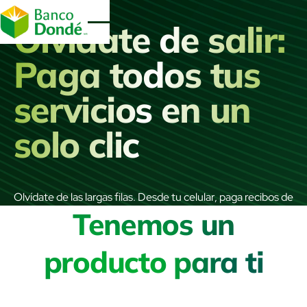
Olvídate de salir:
Paga todos tus
servicios en un
solo clic
Olvídate de las largas filas. Desde tu celular, paga recibos de
Slide 2 of 3.
Tenemos un
luz, agua, internet o realiza recargas al instante sin
comisiones.
producto para ti
Ver más