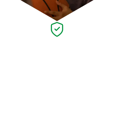
Tus movimientos
son seguros y
transparentes
Banco Dondé es una institución bancaria con la protección
del IPAB, supervisada y regulada por las autoridades
financieras.