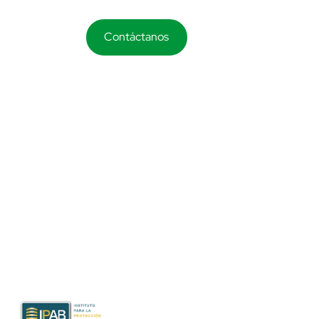
Contáctanos
Atención a clientes
800 543 4365
aclientes@bancodonde.com
Paseo 60, Calle 60 #346, Colonia Centro C.P.
97000 Mérida, Yucatán
Productos garantizados por el IPAB
Protege tus ahorros y depósitos bancarios hasta por el
monto equivalente a 400 mil UDIs, considerando todas tus
cuentas dentro de la Institución. www.ipab.org.mx​.
Consulta los productos aquí