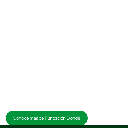
Primero
transformamos
vidas, después
creamos un banco
Al invertir con nosotros y formar parte de nuestro
ecosistema, contribuyes a despertar los sueños de
grandeza de la niñez más vulnerable, respaldando una labor
educativa con más de 105 años de historia.
Conoce más de Fundación Dondé