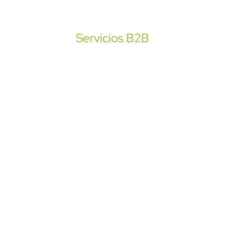
Servicios B2B
Tu negocio al
siguiente nivel
Potencia tu empresa con tecnología y lleva tu oferta
empresarial al siguiente nivel con apoyo bancario y
soluciones digitales.