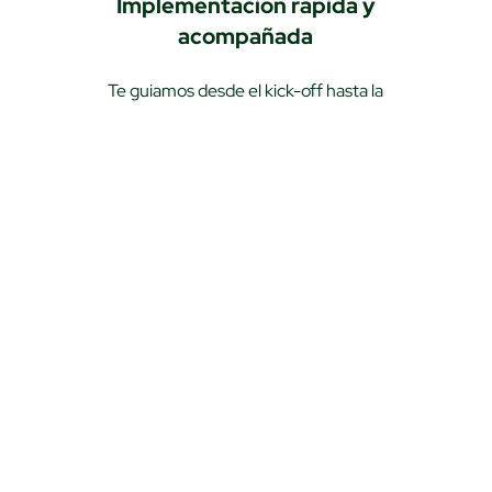
Implementación rápida y
acompañada
Te guiamos desde el kick-off hasta la
salida a producción.
BIN Sponsorship
¿Qué es?
Características
¿Por qué Mast
‍¿Qué es?
BIN (Bank Identification Number)
El BIN es el número que identifica a la entidad emisora de