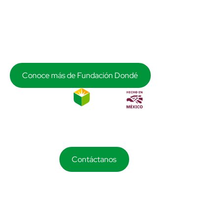
Al invertir con nosotros y formar parte de nuestro
ecosistema, contribuyes a despertar los sueños de
grandeza de la niñez más vulnerable, respaldando una labor
educativa con más de 105 años de historia.
Conoce más de Fundación Dondé
¿Te interesa alguno de nuestros productos?
Contáctanos
Atención a clientes