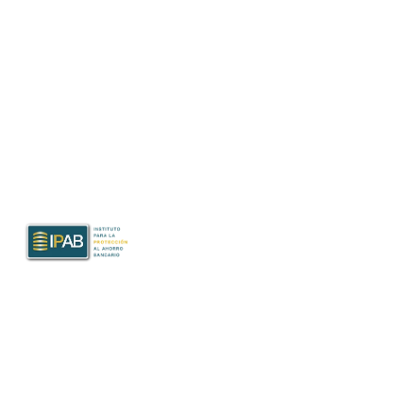
800 543 4365
aclientes@bancodonde.com
Paseo 60, Calle 60 #346, Colonia Centro C.P.
97000 Mérida, Yucatán
Productos garantizados por el IPAB
Protege tus ahorros y depósitos bancarios hasta por el
monto equivalente a 400 mil UDIs, considerando todas tus
cuentas dentro de la Institución. www.ipab.org.mx​.
Consulta los productos aquí
Transparencia
IPAB
BANXICO
UNE/CONDUSEF
Despachos de Cobranza
Procedimiento para la atención de reclamaciones monetarias