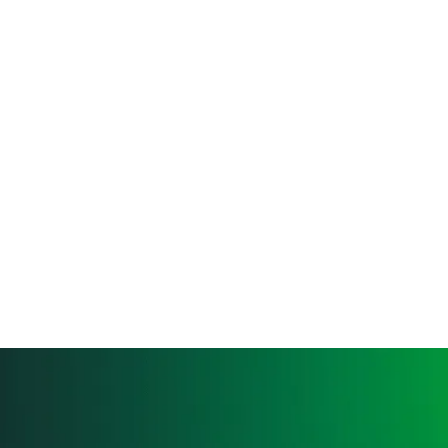
#SomosBancoDondé
Más información
Seguridad
CoDi
Aviso de privacidad
Estatutos Sociales
Integración del consejo
Aclaración SPEI
Buró de Entidades Financieras
Formato Solicitud Derechos ARCO
Resumen de Acuerdos de Asamblea
Portabilidad de Nómina
Domiciliación
Corresponsales
© Fundación Dondé Banco, S.A., Institución de Banca
Múltiple,
2026
Consulta los Costos y las Comisiones de Nuestros Productos