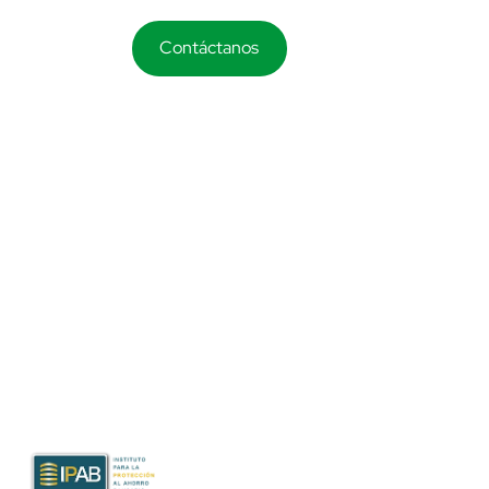
Contáctanos
Atención a clientes
800 543 4365
aclientes@bancodonde.com
Paseo 60, Calle 60 #346, Colonia Centro C.P.
97000 Mérida, Yucatán
Productos garantizados por el IPAB
Protege tus ahorros y depósitos bancarios hasta por el
monto equivalente a 400 mil UDIs, considerando todas tus
cuentas dentro de la Institución. www.ipab.org.mx​.
Consulta los productos aquí