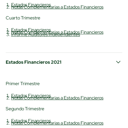
Estados Financieros
Notas Complementarias a Estados Financieros
Cuarto Trimestre
Estados Financieros
Notas Complementarias a Estados Financieros
Informe Auditores Independientes
Estados Financieros 2021
Primer Trimestre
Estados Financieros
Notas Complementarias a Estados Financieros
Segundo Trimestre
Estados Financieros
Notas Complementarias a Estados Financieros