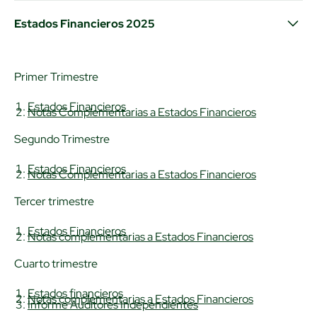
Estados Financieros 2025
Primer Trimestre
Estados Financieros
Notas Complementarias a Estados Financieros
Segundo Trimestre
Estados Financieros
Notas Complementarias a Estados Financieros
Tercer trimestre
Estados Financieros
Notas complementarias a Estados Financieros
Cuarto trimestre
Estados financieros
Notas complementarias a Estados Financieros
Informe Auditores Independientes