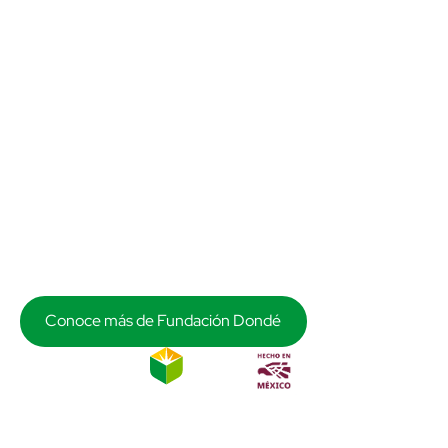
vidas, después
creamos un banco
Al invertir con nosotros y formar parte de nuestro
ecosistema, contribuyes a despertar los sueños de
grandeza de la niñez más vulnerable, respaldando una labor
educativa con más de 105 años de historia.
Conoce más de Fundación Dondé
¿Te interesa alguno de nuestros productos?