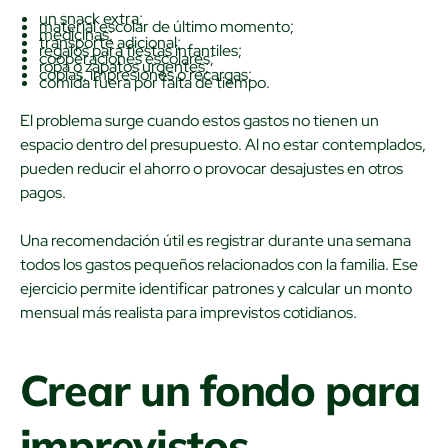
un snack extra;
material escolar de último momento;
medicinas;
transporte adicional;
regalos para fiestas infantiles;
cooperaciones escolares;
ropa o zapatos urgentes;
copias, impresiones o recargas;
comida fuera por falta de tiempo.
El problema surge cuando estos gastos no tienen un
espacio dentro del presupuesto. Al no estar contemplados,
pueden reducir el ahorro o provocar desajustes en otros
pagos.
Una recomendación útil es registrar durante una semana
todos los gastos pequeños relacionados con la familia. Ese
ejercicio permite identificar patrones y calcular un monto
mensual más realista para imprevistos cotidianos.
Crear un fondo para
imprevistos