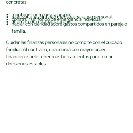
concretas:
mantener una cuenta propia;
reservar una cantidad mensual para uso personal;
construir un fondo de emergencia individual;
ahorrar para una meta propia;
hablar con claridad sobre gastos compartidos en pareja o
familia.
Cuidar las finanzas personales no compite con el cuidado
familiar. Al contrario, una mamá con mayor orden
financiero suele tener más herramientas para tomar
decisiones estables.
De ahorrar a
invertir: pensar
también en el futuro