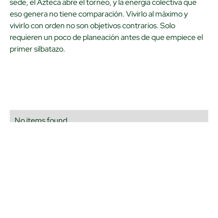
sede, el Azteca abre el torneo, y la energía colectiva que
eso genera no tiene comparación. Vivirlo al máximo y
vivirlo con orden no son objetivos contrarios. Solo
requieren un poco de planeación antes de que empiece el
primer silbatazo.
No items found.
Últimas noticias
CEDES Salud: una nueva forma de invertir que
no solo protege tu dinero, también tu bienestar