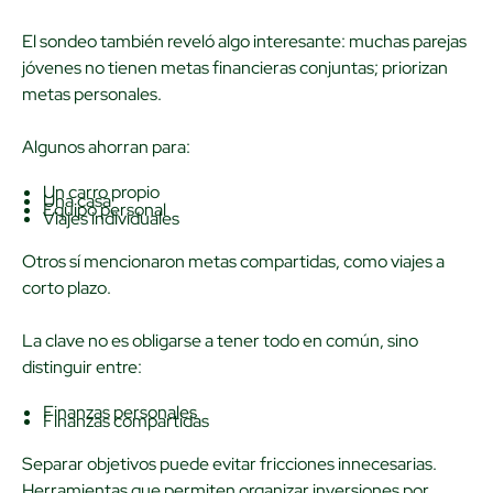
El sondeo también reveló algo interesante: muchas parejas
jóvenes no tienen metas financieras conjuntas; priorizan
metas personales.
Algunos ahorran para:
Un carro propio
Una casa
Equipo personal
Viajes individuales
Otros sí mencionaron metas compartidas, como viajes a
corto plazo.
La clave no es obligarse a tener todo en común, sino
distinguir entre:
Finanzas personales
Finanzas compartidas
Separar objetivos puede evitar fricciones innecesarias.
Herramientas que permiten organizar inversiones por