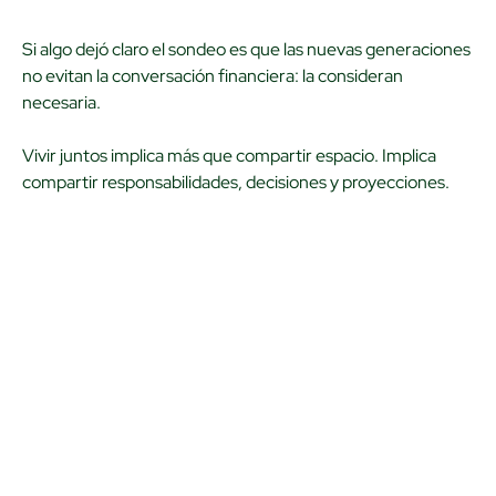
Si algo dejó claro el sondeo es que las nuevas generaciones
no evitan la conversación financiera: la consideran
necesaria.
Vivir juntos implica más que compartir espacio. Implica
compartir responsabilidades, decisiones y proyecciones.
Y para eso, la claridad financiera no es opcional.
El amor puede ser el motivo para mudarse… y la planeación
financiera es lo que lo sostiene.
Antes de vivir juntos: la conversación financiera que
todas las parejas deberían tener