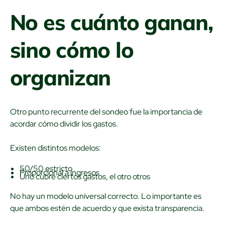
No es cuánto ganan,
sino cómo lo
organizan
Otro punto recurrente del sondeo fue la importancia de
acordar cómo dividir los gastos.
Existen distintos modelos:
50/50 estricto
Proporcional a ingresos
Uno cubre ciertos gastos, el otro otros
No hay un modelo universal correcto. Lo importante es
que ambos estén de acuerdo y que exista transparencia.