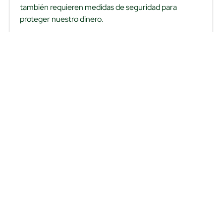
también requieren medidas de seguridad para
proteger nuestro dinero.
Cómo empezar a invertir en ti y en tus metas
financieras
Cuando se habla de inversiones, muchas personas
piensan en acciones, bienes raíces o instrumentos
financieros complejos. Sin embargo, invertir no es un
lujo ni un privilegio. Es, en su sentido más amplio, el
acto de destinar recursos (dinero, tiempo, energía)
hacia algo que en el futuro te devolverá más de lo
que pusiste.